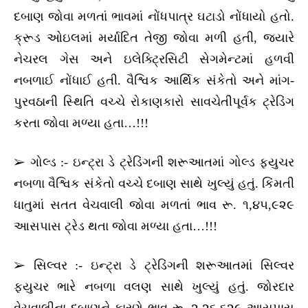
દબાણ જોવા મળતાં ભાવમાં નોંધપાત્ર ઘટાડો નોંધાયો હતો.
ક્રૂડ ઓઇલમાં મર્યાદિત તેજી જોવા મળી હતી, જ્યારે
નેચરલ ગેસ અને ઇલેક્ટ્રિસિટી સેગમેન્ટમાં હળવી
નબળાઈ નોંધાઈ હતી. વૈશ્વિક આર્થિક સંકેતો અને માંગ-
પુરવઠાની સ્થિતિ વચ્ચે રોકાણકારો સાવચેતીપૂર્વક ટ્રેડિંગ
કરતા જોવા મળ્યા હતા…!!!
➢ ગોલ્ડ :- ઇન્ટ્રા ડે ટ્રેડિંગની શરૂઆતમાં ગોલ્ડ ફ્યુચર
નબળા વૈશ્વિક સંકેતો વચ્ચે દબાણ સાથે ખુલ્યું હતું. કિંમતી
ધાતુમાં સતત વેચવાલી જોવા મળતાં ભાવ રૂ. ૧,૪૫,૯૨૯
આસપાસ ટ્રેડ થતા જોવા મળ્યા હતા…!!!
➢ સિલ્વર :- ઇન્ટ્રા ડે ટ્રેડિંગની શરૂઆતમાં સિલ્વર
ફ્યુચર ભારે નબળા વલણ સાથે ખુલ્યું હતું. જોરદાર