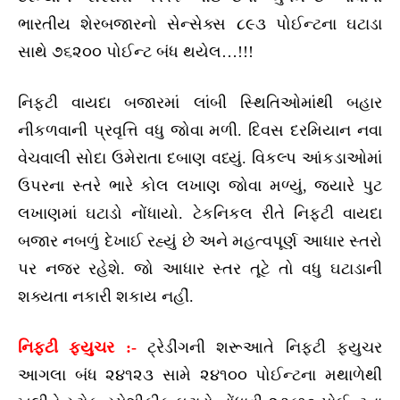
ભારતીય શેરબજારનો સેન્સેક્સ ૮૯૩ પોઈન્ટના ઘટાડા
સાથે ૭૬૨૦૦ પોઈન્ટ બંધ થયેલ…!!!
નિફ્ટી વાયદા બજારમાં લાંબી સ્થિતિઓમાંથી બહાર
નીકળવાની પ્રવૃત્તિ વધુ જોવા મળી. દિવસ દરમિયાન નવા
વેચવાલી સોદા ઉમેરાતા દબાણ વધ્યું. વિકલ્પ આંકડાઓમાં
ઉપરના સ્તરે ભારે કોલ લખાણ જોવા મળ્યું, જ્યારે પુટ
લખાણમાં ઘટાડો નોંધાયો. ટેકનિકલ રીતે નિફ્ટી વાયદા
બજાર નબળું દેખાઈ રહ્યું છે અને મહત્વપૂર્ણ આધાર સ્તરો
પર નજર રહેશે. જો આધાર સ્તર તૂટે તો વધુ ઘટાડાની
શક્યતા નકારી શકાય નહીં.
નિફ્ટી ફ્યુચર :-
ટ્રેડીંગની શરૂઆતે નિફ્ટી ફ્યુચર
આગલા બંધ ૨૪૧૨૩ સામે ૨૪૧૦૦ પોઈન્ટના મથાળેથી