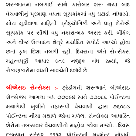
શરૂઆતમાં નબળાઈ સાથે કારોબાર શરૂ થયા બાદ
વેચવાલીનું પ્રમાણ વધતા સૂચકાંકમાં વધુ ઘટાડો નોંધાયો.
મોટા મૂડીવાળા માહિતી પ્રૌદ્યોગિકી અને ધાતુ શેરોએ
સૂચકાંક પર સૌથી વધુ નકારાત્મક અસર કરી. બેંકિંગ
અને વીજ ઉત્પાદન ક્ષેત્રે મર્યાદિત સપોર્ટ આપ્યો હોવા
છતાં કુલ દિશા નબળી રહી. દિવસના અંતે સેન્સેક્સ
મહત્વપૂર્ણ આધાર સ્તર નજીક બંધ રહ્યો, જે
રોકાણકારોમાં વધતી સાવચેતી દર્શાવે છે.
બીએસઇ સેન્સેક્સ :-
ટ્રેડીંગની શરૂઆતે બીએસઇ
સેન્સેક્સ આગલા બંધ ૭૭૦૯૪ સામે ૭૭૦૮૬ પોઈન્ટના
મથાળેથી ખુલીને નફારૂપી વેચવાલી દ્વારા ૭૬૦૮૩
પોઈન્ટના નીચા મથાળે જોવા મળેલ. સેન્સેક્સ આધારિત
શેરોમાં તબક્કાવાર વેચવાલીનો માહોલ જોવા મળ્યો…દિવસ
દરમ્યાન સરેરાશ ૧૧૧૨ પોઈન્ટની મુવમેન્ટ નોંધાવી