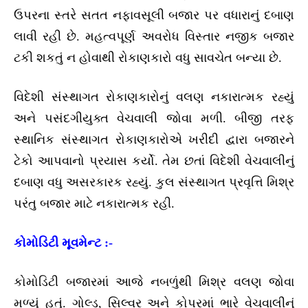
ઉપરના સ્તરે સતત નફાવસૂલી બજાર પર વધારાનું દબાણ
લાવી રહી છે. મહત્વપૂર્ણ અવરોધ વિસ્તાર નજીક બજાર
ટકી શકતું ન હોવાથી રોકાણકારો વધુ સાવચેત બન્યા છે.
વિદેશી સંસ્થાગત રોકાણકારોનું વલણ નકારાત્મક રહ્યું
અને પસંદગીયુક્ત વેચવાલી જોવા મળી. બીજી તરફ
સ્થાનિક સંસ્થાગત રોકાણકારોએ ખરીદી દ્વારા બજારને
ટેકો આપવાનો પ્રયાસ કર્યો. તેમ છતાં વિદેશી વેચવાલીનું
દબાણ વધુ અસરકારક રહ્યું. કુલ સંસ્થાગત પ્રવૃત્તિ મિશ્ર
પરંતુ બજાર માટે નકારાત્મક રહી.
કોમોડિટી મૂવમેન્ટ :-
કોમોડિટી બજારમાં આજે નબળુંથી મિશ્ર વલણ જોવા
મળ્યું હતું. ગોલ્ડ, સિલ્વર અને કોપરમાં ભારે વેચવાલીનું