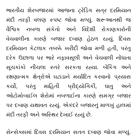
ભારતીય શેરબજારમાં આજના ટ્રેડિંગ સત્ર દરમિયાન
મંદી તરફી વલણ સ્પષ્ટ જોવા મળ્યું. શરૂઆતથી જ
વૈશ્વિક નબળા સંકેતો અને વિદેશી રોકાણકારોની
વેચવાલીના કારણે બજાર દબાણ હેઠળ રહ્યું. દિવસ
દરમિયાન કેટલાક તબક્કે ખરીદી જોવા મળી હતી, પરંતુ
દરેક ઉછાળા પર ભારે નફાવસૂલી અને વેચવાલી નોંધાતા
સૂચકાંકો નીચલા સ્તરે સરકતા રહ્યા. બેંકિંગ અને
રક્ષણાત્મક ક્ષેત્રોએ ઘટાડાને મર્યાદિત કરવાનો પ્રયાસ
કર્યો, પરંતુ માહિતી પ્રૌદ્યોગિકી, ધાતુ અને
ઓટોમોબાઈલ શેરોમાં નબળાઈના કારણે સમગ્ર બજાર
પર દબાણ યથાવત રહ્યું. એકંદરે બજારનું માળખું હાલમાં
મંદી તરફી અને અસ્થિર દેખાઈ રહ્યું છે.
સેન્સેક્સમાં દિવસ દરમિયાન સતત દબાણ જોવા મળ્યું.