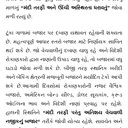
માળખું
“
મંદી તરફી અને ઊંચી અસ્થિરતા ધરાવતું”
જોવા
મળી રહ્યું છે.
ટૂંકા ગાળામાં બજાર પર દબાણ યથાવત રહેવાની શક્યતા
છે. મહત્વપૂર્ણ આધાર સ્તરો બજાર માટે નિર્ણાયક સાબિત
થઈ શકે છે. જો વેચવાલીનું દબાણ ચાલુ રહે અને વિદેશી
રોકાણકારો દ્વારા નાણાંની ઉપાડ ચાલુ રહે, તો બજારમાં વધુ
ઘટાડો જોવા મળી શકે છે. બીજી તરફ સ્થાનિક ખરીદી
અને બેંકિંગ ક્ષેત્રની મજબૂતી બજારને મર્યાદિત ટેકો આપી
શકે છે.આગામી દિવસોમાં રોકાણકારોની નજર વૈશ્વિક
બજારો, અમેરિકન બોન્ડ યીલ્ડ, ડોલર સૂચકાંક, ક્રૂડ
ઓઈલના ભાવ અને વિદેશી નાણાં પ્રવાહ પર રહેશે.
હાલની સ્થિતિને
“
મંદી તરફી પરંતુ અતિશય વેચવાલી
નજીકનું બજાર
“
તરીકે જોવી યોગ્ય રહેશે. સાવચેત અને