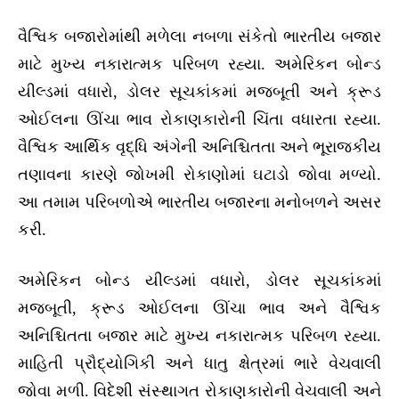
વૈશ્વિક બજારોમાંથી મળેલા નબળા સંકેતો ભારતીય બજાર
માટે મુખ્ય નકારાત્મક પરિબળ રહ્યા. અમેરિકન બોન્ડ
યીલ્ડમાં વધારો, ડોલર સૂચકાંકમાં મજબૂતી અને ક્રૂડ
ઓઈલના ઊંચા ભાવ રોકાણકારોની ચિંતા વધારતા રહ્યા.
વૈશ્વિક આર્થિક વૃદ્ધિ અંગેની અનિશ્ચિતતા અને ભૂરાજકીય
તણાવના કારણે જોખમી રોકાણોમાં ઘટાડો જોવા મળ્યો.
આ તમામ પરિબળોએ ભારતીય બજારના મનોબળને અસર
કરી.
અમેરિકન બોન્ડ યીલ્ડમાં વધારો, ડોલર સૂચકાંકમાં
મજબૂતી, ક્રૂડ ઓઈલના ઊંચા ભાવ અને વૈશ્વિક
અનિશ્ચિતતા બજાર માટે મુખ્ય નકારાત્મક પરિબળ રહ્યા.
માહિતી પ્રૌદ્યોગિકી અને ધાતુ ક્ષેત્રમાં ભારે વેચવાલી
જોવા મળી. વિદેશી સંસ્થાગત રોકાણકારોની વેચવાલી અને