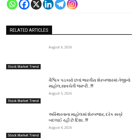
RELATED ARTICLES
August 6, 2026
Stock Market Trend
વૈશ્વિક પડકારો છતાં ભારતીય શેરબજારમાં તેજીનો
માહોલ,સાવચેતી જરૂરી…!!!
August 5, 2026
Stock Market Trend
અસ્થિરતાના માહોલમાં શેરબજાર, દરેક સત્રે
બદલાઈ રહી છે દિશા…!!!
August 4, 2026
Stock Market Trend