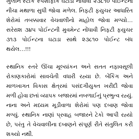
ખુલીને સ્ટોક સ્પેશીફીક ઘટાડો નોંધાવી ૨૩૮૧૦ પોઈન્ટના
નીચા મથાળા સુધી જોવા મળેલ. નિફ્ટી ફ્યુચર આધારિત
શેરોમાં તબક્કાવાર વેચવાલીનો માહોલ જોવા મળ્યો…
સરેરાશ ૩૪૫ પોઈન્ટની મુવમેન્ટ નોંધાવી નિફ્ટી ફ્યુચર
૩૧૩ પોઈન્ટના ઘટાડા સાથે ૨૩૮૧૦ પોઈન્ટ બંધ
થયેલ…!!!
સ્થાનિક સ્તરે ઊંચા મૂલ્યાંકન અને સતત નફાવસૂલી
રોકાણકારોમાં સાવચેતી વધારી રહ્યા છે. બેંકિંગ અને
માળખાગત વિકાસ ક્ષેત્રમાં પસંદગીયુક્ત ખરીદી જોવા
મળી હોવા છતાં વ્યાપક બજારમાં નબળાઈનું પ્રભુત્વ રહ્યું.
નાના અને મધ્યમ મૂડીવાળા શેરોમાં પણ દબાણ જોવા
મળ્યું. સ્થાનિક નાણાં પ્રવાહ બજારને ટેકો આપી રહ્યો
છે, પરંતુ તે વેચવાલીના દબાણને સંપૂર્ણ રીતે સંતુલિત કરી
શક્યો નથી.