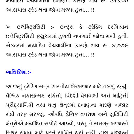
મર્યાદિત વેચવાલીના દબાણને કારણે ભાવ રૂ. ૩૧૩.૦૦
આસપાસ ટ્રેડ થતા જોવા મળ્યા હતા…!!!
➢ ઇલેક્ટ્રિસિટી :- ઇન્ટ્રા ડે ટ્રેડિંગ દરમિયાન
ઇલેક્ટ્રિસિટી ફ્યુચરમાં હળવી નબળાઈ જોવા મળી હતી.
સેક્ટરમાં મર્યાદિત વેચવાલીના કારણે ભાવ રૂ. ૪,૭૭૯
આસપાસ ટ્રેડ થતા જોવા મળ્યા હતા…!!!
ભાવિ દિશા :-
આજનું ટ્રેડિંગ સત્ર ભારતીય શેરબજાર માટે નબળું રહ્યું.
વૈશ્વિક નકારાત્મક સંકેતો, વિદેશી વેચવાલી અને માહિતી
પ્રૌદ્યોગિકી તથા ધાતુ ક્ષેત્રમાં દબાણના કારણે બજાર
મંદી તરફ સરક્યું. ઔષધિ, દૈનિક વપરાશ અને યુટિલિટી
ક્ષેત્રોએ મર્યાદિત સપોર્ટ આપ્યો, પરંતુ તે સમગ્ર બજારને
સ્થિર રાખવા માટે પૂરતું સાબિત થયું નહીં. હાલ બજારનું