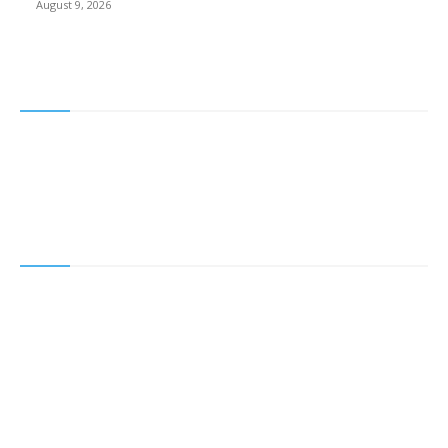
August 9, 2026
About Company
About us
Expert’s View
Contact Us
Important Links
BSE
NSE
SEBI
Ministry Of Finance
Policy