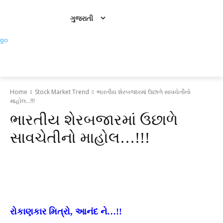
Sunday, August 9, 2026
Subscription
Home
Stock Market Trend
ભારતીય શેરબજારમાં ઉછાળે સાવચેતીનો
માહોલ...!!!
ભારતીય શેરબજારમાં ઉછાળે
સાવચેતીનો માહોલ…!!!
Facebook
X
WhatsApp
Linkedin
રોકાણકાર મિત્રો, આનંદ ને…!!