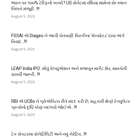
ભારત પર ૧૦૦% ટેરિફનો ખતરો? US સેનેટમાં રશિયા સામેના સેન્ક્શન
બિલને મંજૂરી…!!!
August 9, 2026
FSSAI એ Diageo ને આપી ચેતવણી: વિસ્કીના ‘મેચ્યોરડ’ દાવા અંગે
વિવાદ…!!!
August 9, 2026
LEAP India IPO: મોંઘું વેલ્યુએશન અને મજબૂત માર્કેટ શેર, સાવચેતી
રાખવી જરૂરી…!!!
August 9, 2026
RBI એ UCBs ને પ્રોએક્ટિવ રીતે મદદ કરી છે; સહકારી ક્ષેત્રે રેગ્યુલેટર
પ્રત્યેનો દૃષ્ટિકોણ બદલવો જોઈએ…!!!
August 9, 2026
ટેક સેક્ટરમાં વોલેટિલિટી અને નવું નેરેટિવ…!!!