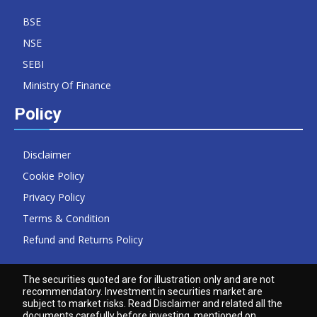
BSE
NSE
SEBI
Ministry Of Finance
Policy
Disclaimer
Cookie Policy
Privacy Policy
Terms & Condition
Refund and Returns Policy
The securities quoted are for illustration only and are not
recommendatory. Investment in securities market are
subject to market risks. Read Disclaimer and related all the
documents carefully before investing, mentioned on