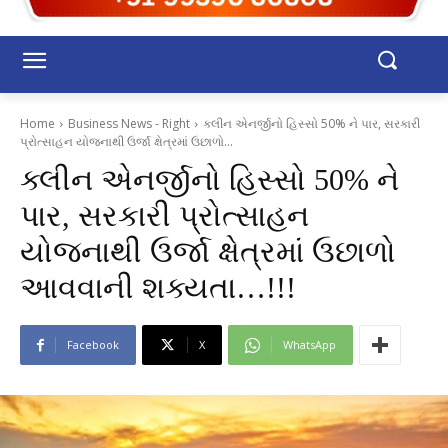
Home
Business News - Right
ક્લીન એનર્જીનો હિસ્સો 50% ને પાર, સરકારી
પ્રોત્સાહન યોજનાથી ઉર્જા ક્ષેત્રમાં ઉછાળો...
ક્લીન એનર્જીનો હિસ્સો 50% ને
પાર, સરકારી પ્રોત્સાહન
યોજનાથી ઉર્જા ક્ષેત્રમાં ઉછાળો
આવવાની શક્યતા…!!!
Facebook
X
WhatsApp