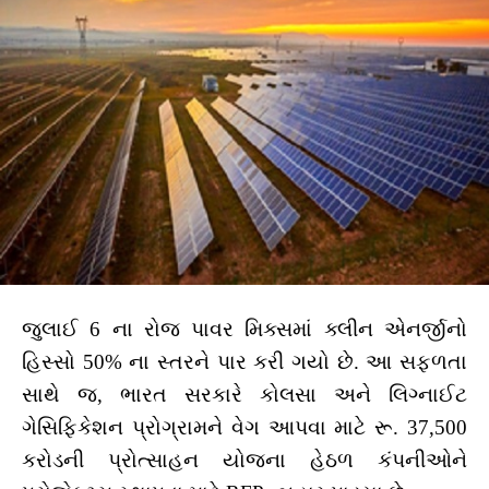
જુલાઈ 6 ના રોજ પાવર મિક્સમાં ક્લીન એનર્જીનો
હિસ્સો 50% ના સ્તરને પાર કરી ગયો છે. આ સફળતા
સાથે જ, ભારત સરકારે કોલસા અને લિગ્નાઈટ
ગેસિફિકેશન પ્રોગ્રામને વેગ આપવા માટે રૂ. 37,500
કરોડની પ્રોત્સાહન યોજના હેઠળ કંપનીઓને