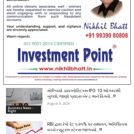
Spread the love
RELATED ARTICLES
UPI ટ્રાન્ઝેક્શનના ખર્ચ અંગે RBI ગવર્નરનું
મહત્વનું નિવેદન…!!!
August 6, 2026
Business News -
Right
મોલ્બિયો ડાયગ્નોસ્ટિક્સ IPO: 10 ઓગસ્ટથી
ખુલશે, જાણો પ્રાઇસ બેન્ડ અને વિગતો…!!!
August 6, 2026
Business News -
Right
RBI દ્વારા રેપો રેટ ૫.૨૫% પર યથાવત, અનિશ્ચિતતા
વચ્ચે ન્યુટ્રલ સ્ટેન્સ જાળવ્યો…!!!