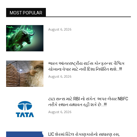
MOST POPULAR
August 6, 2026
ભારત આંતરરાષ્ટ્રીય રાઈસ કોન્ફરન્સ: વૈશ્વિક
ચોખાના વેપાર માટે નવી દિશા નિર્ધારિત થશે…!!!
August 6, 2026
ટાટા સન્સ માટે RBI નો સંકેત: અપર-લેયર NBFC
તરીકે સ્થાન યથાવત રહી શકે છે…!!!
August 6, 2026
LIC શેરમાં રિટેલ રોકાણકારોનો સાધારણ રસ,