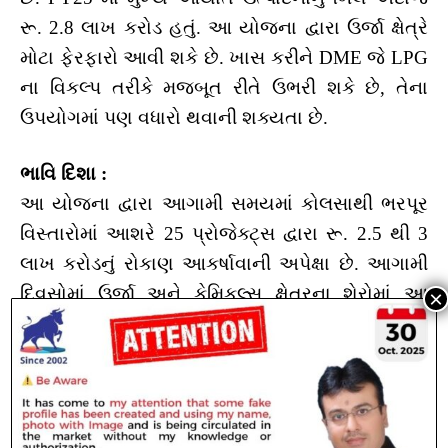
રૂ. 2.8 લાખ કરોડ હતું. આ યોજના દ્વારા ઉર્જા ક્ષેત્રે
મોટા ફેરફારો આવી શકે છે. ખાસ કરીને DME જે LPG
ના વિકલ્પ તરીકે મજબૂત રીતે ઉભરી શકે છે, તેના
ઉપયોગમાં પણ વધારો થવાની શક્યતા છે.
ભાવિ દિશા :
આ યોજના દ્વારા આગામી સમયમાં કોલસાથી ભરપૂર
વિસ્તારોમાં આશરે 25 પ્રોજેક્ટ્સ દ્વારા રૂ. 2.5 થી 3
લાખ કરોડનું રોકાણ આકર્ષાવાની અપેક્ષા છે. આગામી
દિવસોમાં ઉર્જા અને કેમિકલ્સ ક્ષેત્રના શેરોમાં આ
સમાચારને કારણે ઉછાળો જોવા મળી શકે છે. સરકારના
આ મજબૂત પગલાથી આયાત ખર્ચમાં નોંધપાત્ર ઘટાડો
થવાની શક્યતા છે.
Like this