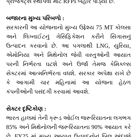
પ્રોજેક્ટ્સ સ્થાપવા માટે RFPs બહાર પાડ્યા છે.
બજારના મુખ્ય પરિબળો :
સરકારની આ યોજનાનો મુખ્ય ઉદ્દેશ્ય 75 MT કોલસા
અને લિગ્નાઈટનું ગેસિફિકેશન કરીને સિંગાસનું
ઉત્પાદન કરવાનો છે. આ પગલાથી LNG, યુરિયા,
એમોનિયા અને મિથેનોલ જેવી વસ્તુઓની આયાત
પરની નિર્ભરતા ઘટશે અને ઉર્જા તેમજ કેમિકલ્સ
સેક્ટરમાં આત્મનિર્ભરતા વધશે. સરકાર અપેક્ષા રાખે છે
કે આગામી ચાર મહિનામાં આ યોજના હેઠળ
કંપનીઓની પસંદગી કરવામાં આવશે.
સેક્ટર દૃષ્ટિકોણ :
ભારત હાલમાં તેની ક્રૂડ ઓઈલ જરૂરિયાતના લગભગ
85% અને મિથેનોલની જરૂરિયાતના 90% આયાત કરે
છે. FY25 માં મુખ્ય આયાત ઉત્પાદનોનું બિલ અંદાજે