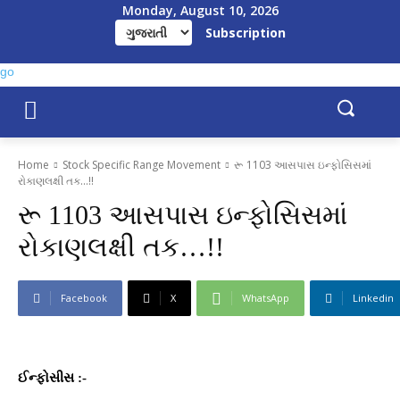
Monday, August 10, 2026
Subscription
Home
Stock Specific Range Movement
રૂ 1103 આસપાસ ઇન્ફોસિસમાં
રોકાણલક્ષી તક...!!
રૂ 1103 આસપાસ ઇન્ફોસિસમાં
રોકાણલક્ષી તક…!!
Facebook
X
WhatsApp
Linkedin
ઈન્ફોસીસ :-