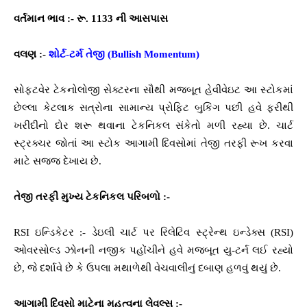
વર્તમાન ભાવ :- રૂ. 1133 ની આસપાસ
વલણ :-
શોર્ટ-ટર્મ તેજી (Bullish Momentum)
સોફ્ટવેર ટેકનોલોજી સેક્ટરના સૌથી મજબૂત હેવીવેઇટ આ સ્ટોકમાં
છેલ્લા કેટલાક સત્રોના સામાન્ય પ્રોફિટ બુકિંગ પછી હવે ફરીથી
ખરીદીનો દોર શરૂ થવાના ટેકનિકલ સંકેતો મળી રહ્યા છે. ચાર્ટ
સ્ટ્રક્ચર જોતાં આ સ્ટોક આગામી દિવસોમાં તેજી તરફી રૂખ કરવા
માટે સજ્જ દેખાય છે.
તેજી તરફી મુખ્ય ટેકનિકલ પરિબળો :-
RSI ઇન્ડિકેટર :- ડેઇલી ચાર્ટ પર રિલેટિવ સ્ટ્રેન્થ ઇન્ડેક્સ (RSI)
ઓવરસોલ્ડ ઝોનની નજીક પહોંચીને હવે મજબૂત યુ-ટર્ન લઈ રહ્યો
છે, જે દર્શાવે છે કે ઉપલા મથાળેથી વેચવાલીનું દબાણ હળવું થયું છે.
આગામી દિવસો માટેના મહત્વના લેવલ્સ :-