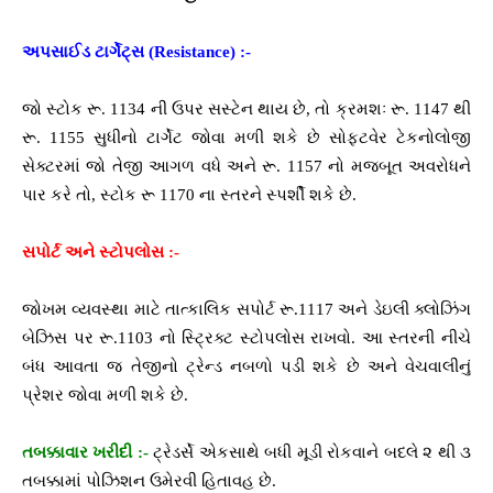
અપસાઈડ ટાર્ગેટ્સ (Resistance) :-
જો સ્ટોક રૂ. 1134 ની ઉપર સસ્ટેન થાય છે, તો ક્રમશઃ રૂ. 1147 થી
રૂ. 1155 સુધીનો ટાર્ગેટ જોવા મળી શકે છે સોફ્ટવેર ટેકનોલોજી
સેક્ટરમાં જો તેજી આગળ વધે અને રૂ. 1157 નો મજબૂત અવરોધને
પાર કરે તો, સ્ટોક રૂ 1170 ના સ્તરને સ્પર્શી શકે છે.
સપોર્ટ અને સ્ટોપલોસ :-
જોખમ વ્યવસ્થા માટે તાત્કાલિક સપોર્ટ રૂ.1117 અને ડેઇલી ક્લોઝિંગ
બેઝિસ પર રૂ.1103 નો સ્ટ્રિક્ટ સ્ટોપલોસ રાખવો. આ સ્તરની નીચે
બંધ આવતા જ તેજીનો ટ્રેન્ડ નબળો પડી શકે છે અને વેચવાલીનું
પ્રેશર જોવા મળી શકે છે.
તબક્કાવાર ખરીદી :-
ટ્રેડર્સે એકસાથે બધી મૂડી રોકવાને બદલે ૨ થી ૩
તબક્કામાં પોઝિશન ઉમેરવી હિતાવહ છે.