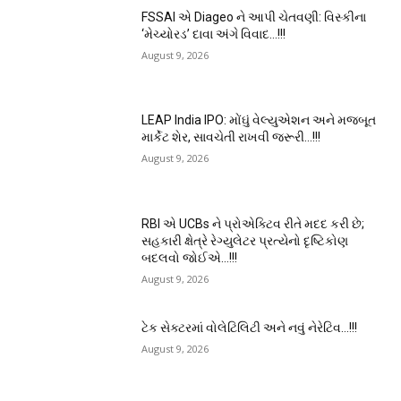
FSSAI એ Diageo ને આપી ચેતવણી: વિસ્કીના
‘મેચ્યોરડ’ દાવા અંગે વિવાદ…!!!
August 9, 2026
LEAP India IPO: મોંઘું વેલ્યુએશન અને મજબૂત
માર્કેટ શેર, સાવચેતી રાખવી જરૂરી…!!!
August 9, 2026
RBI એ UCBs ને પ્રોએક્ટિવ રીતે મદદ કરી છે;
સહકારી ક્ષેત્રે રેગ્યુલેટર પ્રત્યેનો દૃષ્ટિકોણ
બદલવો જોઈએ…!!!
August 9, 2026
ટેક સેક્ટરમાં વોલેટિલિટી અને નવું નેરેટિવ…!!!
August 9, 2026