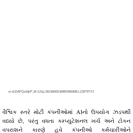
xr:d:DAFQsi0yP_M:124,j:582486024080386008,t:23070711
વૈશ્વિક સ્તરે મોટી કંપનીઓમાં AIનો ઉપયોગ ઝડપથી
વધ્યો છે, પરંતુ વધતા કમ્પ્યુટેશનલ ખર્ચ અને ટોકન
વપરાશને કારણે હવે કંપનીઓ કર્મચારીઓને