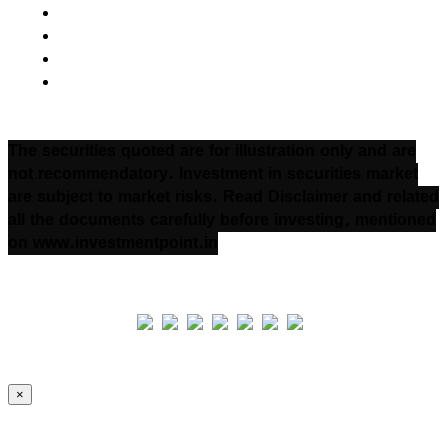
Cookie Policy
Privacy Policy
Terms & Condition
Refund and Returns Policy
The securities quoted are for illustration only and are
not recommendatory. Investment in securities market
are subject to market risks. Read Disclaimer and related
all the documents carefully before investing, mentioned
on www.investmentpoint.in
×