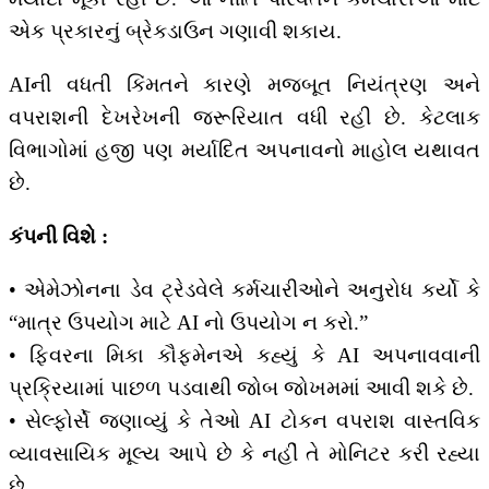
એક પ્રકારનું બ્રેકડાઉન ગણાવી શકાય.
AIની વધતી કિંમતને કારણે મજબૂત નિયંત્રણ અને
વપરાશની દેખરેખની જરૂરિયાત વધી રહી છે. કેટલાક
વિભાગોમાં હજી પણ મર્યાદિત અપનાવનો માહોલ યથાવત
છે.
કંપની વિશે :
• એમેઝોનના ડેવ ટ્રેડવેલે કર્મચારીઓને અનુરોધ કર્યો કે
“માત્ર ઉપયોગ માટે AI નો ઉપયોગ ન કરો.”
• ફિવરના મિકા કૌફમેનએ કહ્યું કે AI અપનાવવાની
પ્રક્રિયામાં પાછળ પડવાથી જોબ જોખમમાં આવી શકે છે.
• સેલ્ફોર્સે જણાવ્યું કે તેઓ AI ટોકન વપરાશ વાસ્તવિક
વ્યાવસાયિક મૂલ્ય આપે છે કે નહીં તે મોનિટર કરી રહ્યા
છે.