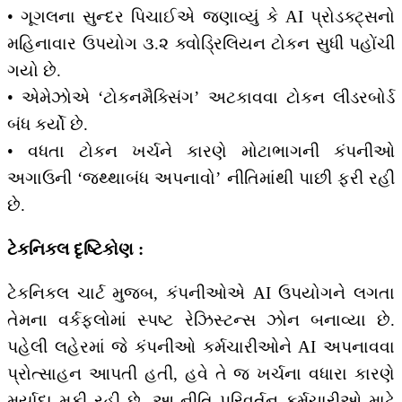
• ગૂગલના સુન્દર પિચાઈએ જણાવ્યું કે AI પ્રોડક્ટ્સનો
મહિનાવાર ઉપયોગ ૩.૨ ક્વોડ્રિલિયન ટોકન સુધી પહોંચી
ગયો છે.
• એમેઝોએ ‘ટોકનમૈક્સિંગ’ અટકાવવા ટોકન લીડરબોર્ડ
બંધ કર્યો છે.
• વધતા ટોકન ખર્ચને કારણે મોટાભાગની કંપનીઓ
અગાઉની ‘જથ્થાબંધ અપનાવો’ નીતિમાંથી પાછી ફરી રહી
છે.
ટેકનિકલ દૃષ્ટિકોણ :
ટેકનિકલ ચાર્ટ મુજબ, કંપનીઓએ AI ઉપયોગને લગતા
તેમના વર્કફ્લોમાં સ્પષ્ટ રેઝિસ્ટન્સ ઝોન બનાવ્યા છે.
પહેલી લહેરમાં જે કંપનીઓ કર્મચારીઓને AI અપનાવવા
પ્રોત્સાહન આપતી હતી, હવે તે જ ખર્ચના વધારા કારણે
મર્યાદા મૂકી રહી છે. આ નીતિ પરિવર્તન કર્મચારીઓ માટે