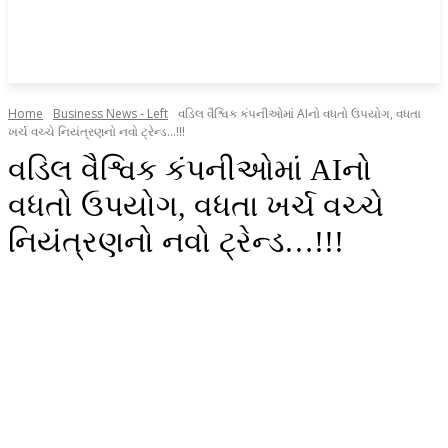
Home
Business News - Left
વડિલ વૈશ્વિક કંપનીઓમાં AIનો વધતો ઉપયોગ, વધતા
ખર્ચ વચ્ચે નિયંત્રણનો નવો ટ્રેન્ડ...!!!
વડિલ વૈશ્વિક કંપનીઓમાં AIનો
વધતો ઉપયોગ, વધતા ખર્ચ વચ્ચે
નિયંત્રણનો નવો ટ્રેન્ડ…!!!
Facebook
X
WhatsApp
Linkedin