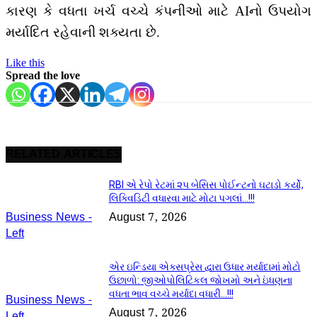
કારણ કે વધતા ખર્ચ વચ્ચે કંપનીઓ માટે AIનો ઉપયોગ
મર્યાદિત રહેવાની શક્યતા છે.
Like this
Spread the love
RELATED ARTICLES
RBI એ રેપો રેટમાં ૨૫ બેસિસ પોઈન્ટનો ઘટાડો કર્યો,
લિક્વિડિટી વધારવા માટે મોટા પગલાં…!!!
August 7, 2026
Business News -
Left
એર ઇન્ડિયા એક્સપ્રેસ દ્વારા ઉધાર મર્યાદામાં મોટો
ઉછાળો: જીઓપોલિટિકલ જોખમો અને ઇંધણના
વધતા ભાવ વચ્ચે મર્યાદા વધારી…!!!
Business News -
August 7, 2026
Left