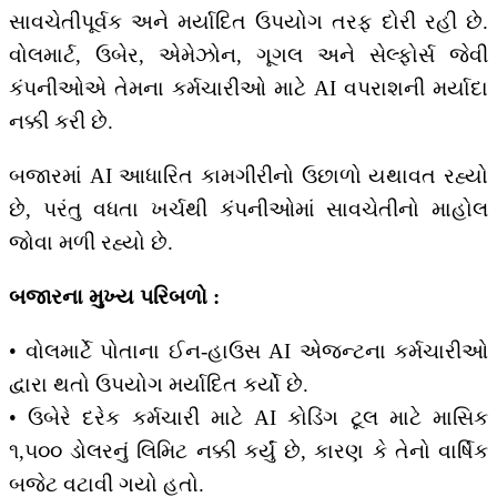
સાવચેતીપૂર્વક અને મર્યાદિત ઉપયોગ તરફ દોરી રહી છે.
વોલમાર્ટ, ઉબેર, એમેઝોન, ગૂગલ અને સેલ્ફોર્સ જેવી
કંપનીઓએ તેમના કર્મચારીઓ માટે AI વપરાશની મર્યાદા
નક્કી કરી છે.
બજારમાં AI આધારિત કામગીરીનો ઉછાળો યથાવત રહ્યો
છે, પરંતુ વધતા ખર્ચથી કંપનીઓમાં સાવચેતીનો માહોલ
જોવા મળી રહ્યો છે.
બજારના મુખ્ય પરિબળો :
• વોલમાર્ટે પોતાના ઈન-હાઉસ AI એજન્ટના કર્મચારીઓ
દ્વારા થતો ઉપયોગ મર્યાદિત કર્યો છે.
• ઉબેરે દરેક કર્મચારી માટે AI કોડિંગ ટૂલ માટે માસિક
૧,૫૦૦ ડોલરનું લિમિટ નક્કી કર્યું છે, કારણ કે તેનો વાર્ષિક
બજેટ વટાવી ગયો હતો.