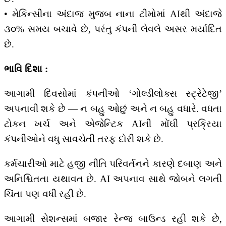
• મેકિન્સીના અંદાજ મુજબ નાના ટીમોમાં AIથી અંદાજે
૩૦% સમય બચાવે છે, પરંતુ કંપની લેવલે અસર મર્યાદિત
છે.
ભાવિ દિશા :
આગામી દિવસોમાં કંપનીઓ ‘ગોલ્ડીલોક્સ સ્ટ્રેટેજી’
અપનાવી શકે છે — ન બહુ ઓછું અને ન બહુ વધારે. વધતા
ટોકન ખર્ચ અને એજેન્ટિક AIની મોંઘી પ્રક્રિયા
કંપનીઓને વધુ સાવચેતી તરફ દોરી શકે છે.
કર્મચારીઓ માટે હજી નીતિ પરિવર્તનને કારણે દબાણ અને
અનિશ્ચિતતા યથાવત છે. AI અપનાવ સાથે જોબને લગતી
ચિંતા પણ વધી રહી છે.
આગામી સેશન્સમાં બજાર રેન્જ બાઉન્ડ રહી શકે છે,