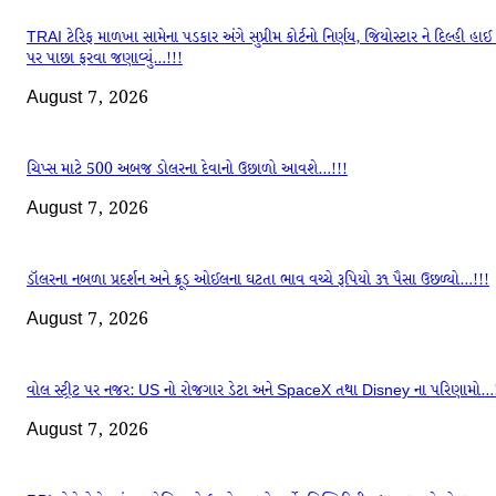
TRAI ટેરિફ માળખા સામેના પડકાર અંગે સુપ્રીમ કોર્ટનો નિર્ણય, જિયોસ્ટાર ને દિલ્હી હાઈ ક
પર પાછા ફરવા જણાવ્યું…!!!
August 7, 2026
ચિપ્સ માટે 500 અબજ ડોલરના દેવાનો ઉછાળો આવશે…!!!
August 7, 2026
ડૉલરના નબળા પ્રદર્શન અને ક્રૂડ ઓઈલના ઘટતા ભાવ વચ્ચે રૂપિયો ૩૧ પૈસા ઉછળ્યો…!!!
August 7, 2026
વોલ સ્ટ્રીટ પર નજર: US નો રોજગાર ડેટા અને SpaceX તથા Disney ના પરિણામો…
August 7, 2026