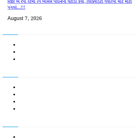
RBI એ રેપો રેટમાં ૨૫ બેસિસ પોઈન્ટનો ઘટાડો કર્યો, લિક્વિડિટી વધારવા માટે મોટા
પગલાં…!!!
August 7, 2026
About Company
About us
Expert’s View
Contact Us
Important Links
BSE
NSE
SEBI
Ministry Of Finance
Policy
Disclaimer