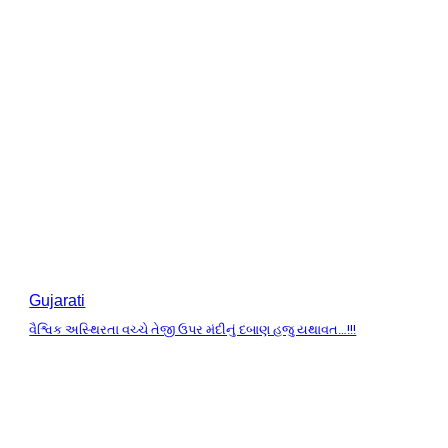
Gujarati
વૈશ્વિક અસ્થિરતા વચ્ચે તેજી ઉપર મંદીનું દબાણ હજુ યથાવત…!!!