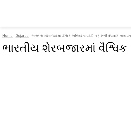
HOME
ABOUT 
Home
Gujarati
ભારતીય શેરબજારમાં વૈશ્વિક અસ્થિરતા વચ્ચે નફારૂપી વેચવાલી યથાવત્..
ભારતીય શેરબજારમાં વૈશ્વિક
Facebook
X
WhatsApp
Linkedin