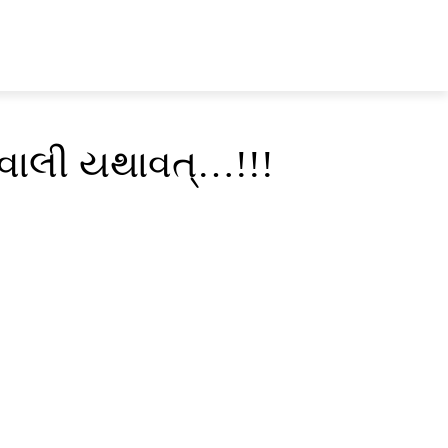
EXPERT’S VIEW
ચવાલી યથાવત્…!!!