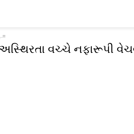
US
MARKET TREND
SUBSCRIPTION
MEDIA
.!!!
 અસ્થિરતા વચ્ચે નફારૂપી વે