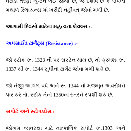
ઘટાડા તરફી યુ-ટર્ન લઈ રહ્યો છે, જે દર્શાવે છે કે ઉપલા
મથાળે રિલાયન્સ માં ખરીદી નહીંવત્ જોવાં મળી છે.
આગામી દિવસો માટેના મહત્વના લેવલ્સ :-
અપસાઈડ ટાર્ગેટ્સ (Resistance) :-
જો સ્ટોક રૂ. 1323 ની પર સસ્ટેન થાય છે, તો ક્રમશઃ રૂ.
1337 થી રૂ. 1344 સુધીનો ટાર્ગેટ જોવા મળી શકે છે.
જો તેજી આગળ વધે અને રૂ. 1344 નો મજબૂત અવરોધને
પાર કરે તો, સ્ટોક તેનાં 1350ના સ્તરને સ્પર્શી શકે છે.
સપોર્ટ અને સ્ટોપલોસ :-
જોખમ વ્યવસ્થા માટે તાત્કાલિક સપોર્ટ રૂ.1303 અને