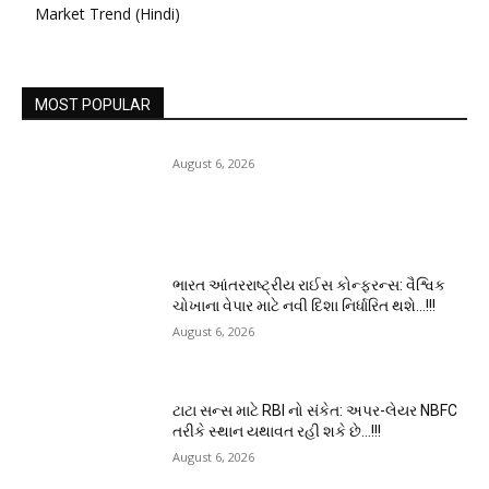
Market Trend (Hindi)
MOST POPULAR
August 6, 2026
ભારત આંતરરાષ્ટ્રીય રાઈસ કોન્ફરન્સ: વૈશ્વિક
ચોખાના વેપાર માટે નવી દિશા નિર્ધારિત થશે…!!!
August 6, 2026
ટાટા સન્સ માટે RBI નો સંકેત: અપર-લેયર NBFC
તરીકે સ્થાન યથાવત રહી શકે છે…!!!
August 6, 2026