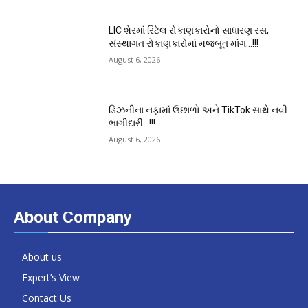
LIC શેરમાં રિટેલ રોકાણકારોનો સાધારણ રસ,
સંસ્થાગત રોકાણકારોમાં મજબૂત માંગ…!!!
August 6, 2026
ડિઝનીના નફામાં ઉછાળો અને TikTok સાથે નવી
ભાગીદારી…!!!
August 6, 2026
About Company
About us
Expert’s View
Contact Us