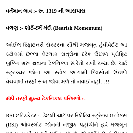
વર્તમાન ભાવ :- રૂ. 1319 ની આસપાસ
વલણ :- શોર્ટ-ટર્મ મંદી (Bearish Momentum)
ઓઈલ રિફાઇનરી સેક્ટરના સૌથી મજબૂત હેવીવેઈટ આ
સ્ટોકમાં છેલ્લા કેટલાક સત્રોના દરેક ઉછાળે પ્રોફિટ
બુકિંગ શરૂ થવાના ટેકનિકલ સંકેતો મળી રહ્યા છે. ચાર્ટ
સ્ટ્રક્ચર જોતાં આ સ્ટોક આગામી દિવસોમાં ઉછાળે
વેચવાલી તરફી રૂખ જોવા મળે તો નવાઈ નહીં…!!
મંદી તરફી મુખ્ય ટેકનિકલ પરિબળો :-
RSI ઇન્ડિકેટર :- ડેઇલી ચાર્ટ પર રિલેટિવ સ્ટ્રેન્થ ઇન્ડેક્સ
(RSI) ઓવરબોટ ઝોનની નજીક પહોંચીને હવે મજબૂત