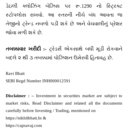
ડેઇલી ક્લોઝિંગ બેઝિસ પર રૂ.1290 નો સ્ટ્રિક્ટ
સ્ટોપલોસ રાખવો. આ સ્તરની નીચે બંધ આવતા જ
તેજીનો ટ્રેન્ડ નબળો પડી શકે છે અને વેચવાલીનું પ્રેશર
જોવા મળી શકે છે.
તબક્કાવાર ખરીદી :-
ટ્રેડર્સે એકસાથે બધી મૂડી રોકવાને
બદલે ૨ થી ૩ તબક્કામાં પોઝિશન ઉમેરવી હિતાવહ છે.
Ravi Bhatt
SEBI Regd Number INH000012591
Disclaimer : –
Investment in securities market are subject to
market risks, Read Disclaimer and related all the documents
carefully before Investing / Trading, mentioned on
https://nikhilbhatt.In &
https://capsavaj.com