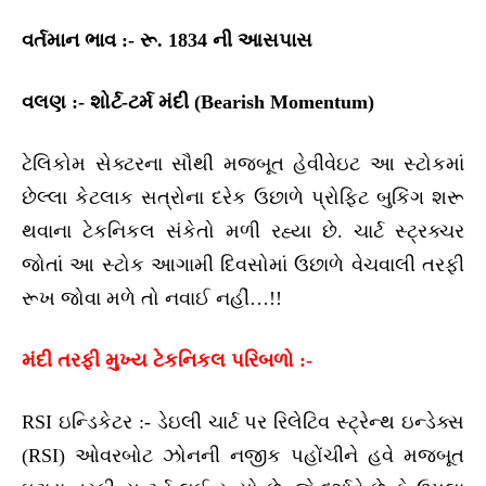
વર્તમાન ભાવ :- રૂ. 1834 ની આસપાસ
વલણ :- શોર્ટ-ટર્મ મંદી (Bearish Momentum)
ટેલિકોમ સેક્ટરના સૌથી મજબૂત હેવીવેઇટ આ સ્ટોકમાં
છેલ્લા કેટલાક સત્રોના દરેક ઉછાળે પ્રોફિટ બુકિંગ શરૂ
થવાના ટેકનિકલ સંકેતો મળી રહ્યા છે. ચાર્ટ સ્ટ્રક્ચર
જોતાં આ સ્ટોક આગામી દિવસોમાં ઉછાળે વેચવાલી તરફી
રૂખ જોવા મળે તો નવાઈ નહીં…!!
મંદી તરફી મુખ્ય ટેકનિકલ પરિબળો :-
RSI ઇન્ડિકેટર :- ડેઇલી ચાર્ટ પર રિલેટિવ સ્ટ્રેન્થ ઇન્ડેક્સ
(RSI) ઓવરબોટ ઝોનની નજીક પહોંચીને હવે મજબૂત