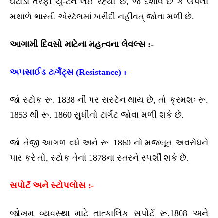
ઘટાડા તરફી યુ-ટર્ન લઈ રહ્યો છે, જે દર્શાવે છે કે ઉપલા
મથાળે ભારતી એરટેલમાં ખરીદી નહીંવત્ જોવાં મળી છે.
આગામી દિવસો માટેના મહત્વના લેવલ્સ :-
અપસાઈડ ટાર્ગેટ્સ (Resistance) :-
જો સ્ટોક રૂ. 1838 ની પર સસ્ટેન થાય છે, તો ક્રમશઃ રૂ.
1853 થી રૂ. 1860 સુધીનો ટાર્ગેટ જોવા મળી શકે છે.
જો તેજી આગળ વધે અને રૂ. 1860 નો મજબૂત અવરોધને
પાર કરે તો, સ્ટોક તેનાં 1878ના સ્તરને સ્પર્શી શકે છે.
સપોર્ટ અને સ્ટોપલોસ :-
જોખમ વ્યવસ્થા માટે તાત્કાલિક સપોર્ટ રૂ.1808 અને