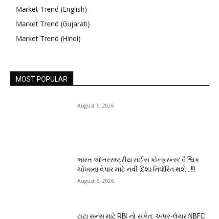
Market Trend (English)
Market Trend (Gujarati)
Market Trend (Hindi)
MOST POPULAR
August 6, 2026
ભારત આંતરરાષ્ટ્રીય રાઈસ કોન્ફરન્સ: વૈશ્વિક
ચોખાના વેપાર માટે નવી દિશા નિર્ધારિત થશે…!!!
August 6, 2026
ટાટા સન્સ માટે RBI નો સંકેત: અપર-લેયર NBFC