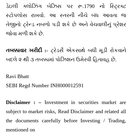
ડેઇલી ક્લોઝિંગ બેઝિસ પર રૂ.1790 નો સ્ટ્રિક્ટ
સ્ટોપલોસ રાખવો. આ સ્તરની નીચે બંધ આવતા જ
તેજીનો ટ્રેન્ડ નબળો પડી શકે છે અને વેચવાલીનું પ્રેશર
જોવા મળી શકે છે.
તબક્કાવાર ખરીદી :-
ટ્રેડર્સે એકસાથે બધી મૂડી રોકવાને
બદલે ૨ થી ૩ તબક્કામાં પોઝિશન ઉમેરવી હિતાવહ છે.
Ravi Bhatt
SEBI Regd Number INH000012591
Disclaimer : –
Investment in securities market are
subject to market risks, Read Disclaimer and related all
the documents carefully before Investing / Trading,
mentioned on