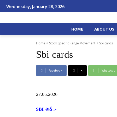
Wednesday, January 28, 2026
HOME
ABOUT US
Home
Stock Specific Range Movement
Sbi cards
Sbi cards
Facebook
X
WhatsApp
27.05.2026
SBI કાર્ડ :-