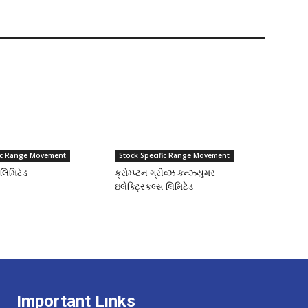
fic Range Movement
Stock Specific Range Movement
લિમિટેડ
ક્રોમ્પ્ટન ગ્રીવ્ઝ કન્ઝ્યુમર
ઇલેક્ટ્રિકલ્સ લિમિટેડ
Important Links