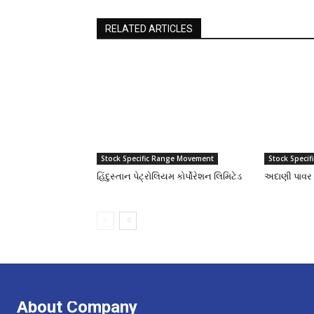
RELATED ARTICLES
Stock Specific Range Movement
Stock Speci
હિંદુસ્તાન પેટ્રોલિયમ કોર્પોરેશન લિમિટેડ
અદાણી પાવર 
About Company