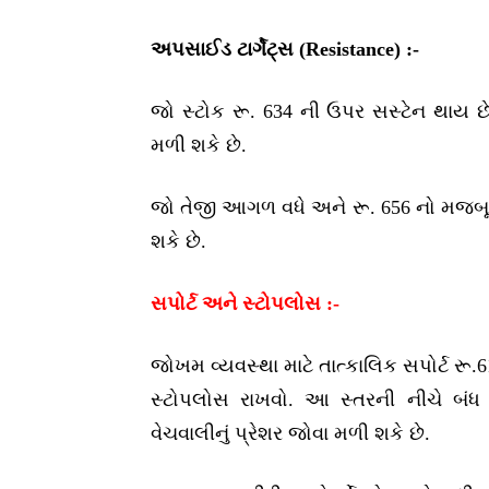
અપસાઈડ ટાર્ગેટ્સ (Resistance) :-
જો સ્ટોક રૂ. 634 ની ઉપર સસ્ટેન થાય છે,
મળી શકે છે.
જો તેજી આગળ વધે અને રૂ. 656 નો મજબૂત અ
શકે છે.
સપોર્ટ અને સ્ટોપલોસ :-
જોખમ વ્યવસ્થા માટે તાત્કાલિક સપોર્ટ રૂ.6
સ્ટોપલોસ રાખવો. આ સ્તરની નીચે બંધ
વેચવાલીનું પ્રેશર જોવા મળી શકે છે.