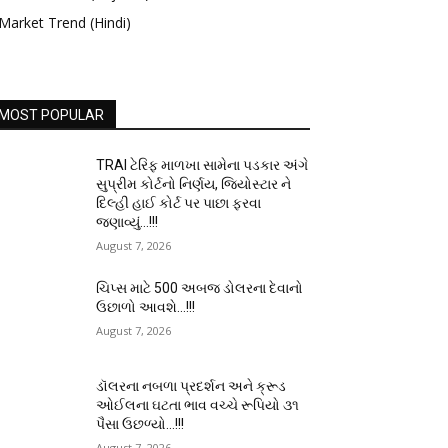
Market Trend (Hindi)
MOST POPULAR
TRAI ટેરિફ માળખા સામેના પડકાર અંગે
સુપ્રીમ કોર્ટનો નિર્ણય, જિયોસ્ટાર ને
દિલ્હી હાઈ કોર્ટ પર પાછા ફરવા
જણાવ્યું…!!!
August 7, 2026
ચિપ્સ માટે 500 અબજ ડોલરના દેવાનો
ઉછાળો આવશે…!!!
August 7, 2026
ડૉલરના નબળા પ્રદર્શન અને ક્રૂડ
ઓઈલના ઘટતા ભાવ વચ્ચે રૂપિયો ૩૧
પૈસા ઉછળ્યો…!!!
August 7, 2026