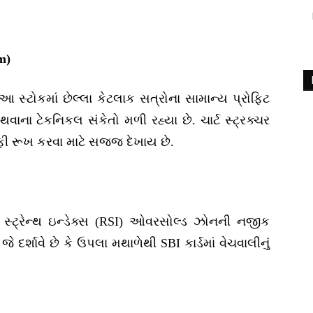
m)
આ સ્ટોકમાં છેલ્લા કેટલાક સત્રોના સામાન્ય પ્રોફિટ
વાના ટેકનિકલ સંકેતો મળી રહ્યા છે. ચાર્ટ સ્ટ્રક્ચર
ી રૂખ કરવા માટે સજ્જ દેખાય છે.
વ સ્ટ્રેન્થ ઇન્ડેક્સ (RSI) ઓવરસોલ્ડ ઝોનની નજીક
ે દર્શાવે છે કે ઉપલા મથાળેથી SBI કાર્ડમાં વેચવાલીનું