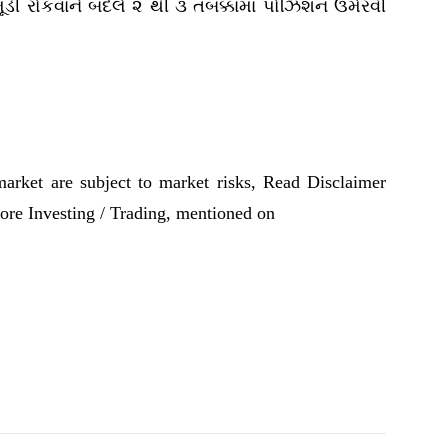
 મૂડી રોકવાને બદલે ૨ થી ૩ તબક્કામાં પોઝિશન ઉમેરવી
market are subject to market risks, Read Disclaimer
fore Investing / Trading, mentioned on