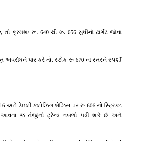
 તો ક્રમશઃ રૂ. 640 થી રૂ. 656 સુધીનો ટાર્ગેટ જોવા
વરોધને પાર કરે તો, સ્ટોક રૂ 670 ના સ્તરને સ્પર્શી
16 અને ડેઇલી ક્લોઝિંગ બેઝિસ પર રૂ.606 નો સ્ટ્રિક્ટ
 આવતા જ તેજીનો ટ્રેન્ડ નબળો પડી શકે છે અને