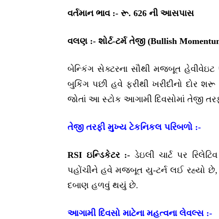
વર્તમાન ભાવ :- રૂ. 626 ની આસપાસ
વલણ :- શોર્ટ-ટર્મ તેજી (Bullish Momentu
બેન્કિંગ સેક્ટરના સૌથી મજબૂત હેવીવેઇટ 
બુકિંગ પછી હવે ફરીથી ખરીદીનો દોર શરૂ થ
જોતાં આ સ્ટોક આગામી દિવસોમાં તેજી તરફ
તેજી તરફી મુખ્ય ટેકનિકલ પરિબળો :-
RSI ઇન્ડિકેટર :-
ડેઇલી ચાર્ટ પર રિલેટિ
પહોંચીને હવે મજબૂત યુ-ટર્ન લઈ રહ્યો છે, જ
દબાણ હળવું થયું છે.
આગામી દિવસો માટેના મહત્વના લેવલ્સ :-