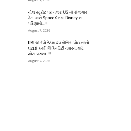
વોલ સ્ટ્રીટ પર નજર: US નો રોજગાર
ડેટા અને SpaceX તથા Disney ના
પરિણામો…!!!
August 7, 2026
RBI એ રેપો રેટમાં ૨૫ બેસિસ પોઈન્ટનો
ઘટાડો કર્યો, લિક્વિડિટી વધારવા માટે
મોટા પગલાં…!!!
August 7, 2026