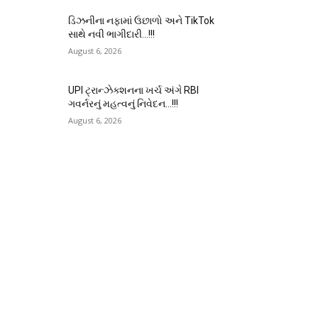
ડિઝનીના નફામાં ઉછાળો અને TikTok
સાથે નવી ભાગીદારી…!!!
August 6, 2026
UPI ટ્રાન્ઝેક્શનના ખર્ચ અંગે RBI
ગવર્નરનું મહત્વનું નિવેદન…!!!
August 6, 2026