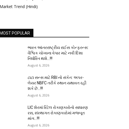
Market Trend (Hindi)
MOST POPULAR
ભારત આંતરરાષ્ટ્રીય રાઈસ કોન્ફરન્સ:
વૈશ્વિક ચોખાના વેપાર માટે નવી દિશા
નિર્ધારિત થશે…!!!
August 6, 2026
ટાટા સન્સ માટે RBI નો સંકેત: અપર-
લેયર NBFC તરીકે સ્થાન યથાવત રહી
શકે છે…!!!
August 6, 2026
LIC શેરમાં રિટેલ રોકાણકારોનો સાધારણ
રસ, સંસ્થાગત રોકાણકારોમાં મજબૂત
માંગ…!!!
August 6, 2026