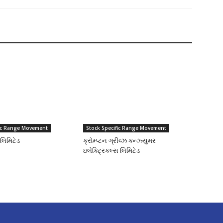
fic Range Movement
Stock Specific Range Movement
લિમિટેડ
ક્રોમ્પ્ટન ગ્રીવ્ઝ કન્ઝ્યુમર
ઇલેક્ટ્રિકલ્સ લિમિટેડ