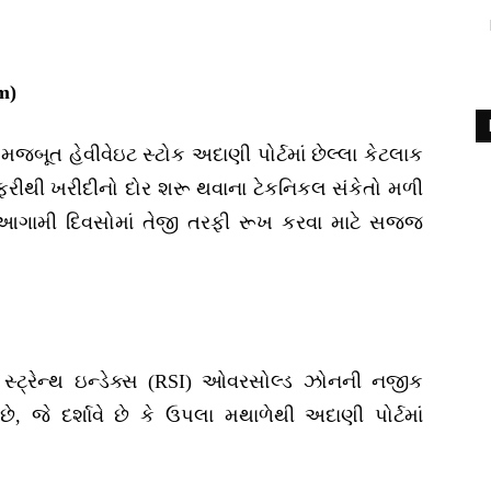
m)
મજબૂત હેવીવેઇટ સ્ટોક અદાણી પોર્ટમાં છેલ્લા કેટલાક
ે ફરીથી ખરીદીનો દોર શરૂ થવાના ટેકનિકલ સંકેતો મળી
ટોક આગામી દિવસોમાં તેજી તરફી રૂખ કરવા માટે સજ્જ
િવ સ્ટ્રેન્થ ઇન્ડેક્સ (RSI) ઓવરસોલ્ડ ઝોનની નજીક
ે, જે દર્શાવે છે કે ઉપલા મથાળેથી અદાણી પોર્ટમાં