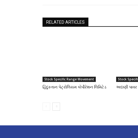
RELATED ARTICLES
Stock Specific Range Movement
Stock Speci
હિંદુસ્તાન પેટ્રોલિયમ કોર્પોરેશન લિમિટેડ
અદાણી પાવર 