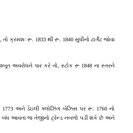
તો ક્રમશઃ રૂ. 1833 થી રૂ. 1840 સુધીનો ટાર્ગેટ જોવા
ત અવરોધને પાર કરે તો, સ્ટોક રૂ 1848 ના સ્તરને
ૂ. 1773 અને ડેઇલી ક્લોઝિંગ બેઝિસ પર રૂ. 1760 નો
ચે બંધ આવતા જ તેજીનો ટ્રેન્ડ નબળો પડી શકે છે અને