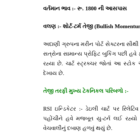
વર્તમાન ભાવ :- રૂ. 1800 ની આસપાસ
વલણ :- શોર્ટ-ટર્મ તેજી (Bullish Momentu
અદાણી ગ્રુપના મરીન પોર્ટ સેક્ટરના સૌથી 
સત્રોના સામાન્ય પ્રોફિટ બુકિંગ પછી હવ
રહ્યા છે. ચાર્ટ સ્ટ્રક્ચર જોતાં આ સ્
દેખાય છે.
તેજી તરફી મુખ્ય ટેકનિકલ પરિબળો :-
RSI ઇન્ડિકેટર :- ડેઇલી ચાર્ટ પર રિલેટ
પહોંચીને હવે મજબૂત યુ-ટર્ન લઈ રહ્યો છ
વેચવાલીનું દબાણ હળવું થયું છે.