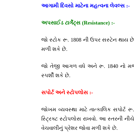
આગામી દિવસો માટેના મહત્વના લેવલ્સ :-
અપસાઈડ ટાર્ગેટ્સ (Resistance) :-
જો સ્ટોક રૂ. 1808 ની ઉપર સસ્ટેન થાય છે, 
મળી શકે છે.
જો તેજી આગળ વધે અને રૂ. 1840 નો મજબૂ
સ્પર્શી શકે છે.
સપોર્ટ અને સ્ટોપલોસ :-
જોખમ વ્યવસ્થા માટે તાત્કાલિક સપોર્ટ ર
સ્ટ્રિક્ટ સ્ટોપલોસ રાખવો. આ સ્તરની ની
વેચવાલીનું પ્રેશર જોવા મળી શકે છે.