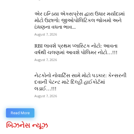
એર ઇન્ડિયા એક્સપ્રેસ દ્વારા ઉધાર મર્યાદામાં
મોટો ઉછાળો: જીઓપોલિટિકલ જોખમો અને
ઇંધણના વધતા ભાવ...
August 7, 2026
RBI લાવશે પ્રથમ પ્લાસ્ટિક નોટો: આવતા
વર્ષથી ચલણમાં આવશે પોલિમર નોટો…!!!
August 7, 2026
નેટકોનો નોવાર્ટિસ સામે મોટો પડકાર: કેન્સરની
દવાની પેટન્ટ માટે દિલ્હી હાઈકોર્ટમાં
લડાઈ…!!!
August 7, 2026
Read More
બિઝનેસ ન્યૂઝ