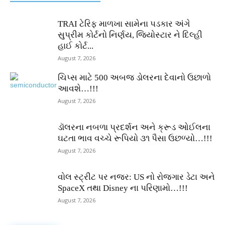
TRAI ટેરિફ માળખા સામેના પડકાર અંગે
સુપ્રીમ કોર્ટનો નિર્ણય, જિયોસ્ટાર ને દિલ્હી
હાઈ કોર્ટ...
August 7, 2026
ચિપ્સ માટે 500 અબજ ડોલરના દેવાનો ઉછાળો
આવશે…!!!
August 7, 2026
ડૉલરના નબળા પ્રદર્શન અને ક્રૂડ ઓઈલના
ઘટતા ભાવ વચ્ચે રૂપિયો ૩૧ પૈસા ઉછળ્યો…!!!
August 7, 2026
વોલ સ્ટ્રીટ પર નજર: US નો રોજગાર ડેટા અને
SpaceX તથા Disney ના પરિણામો…!!!
August 7, 2026