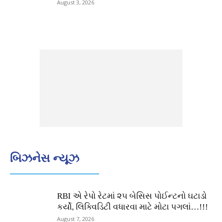
August 3, 2026
બિઝનેસ ન્યૂઝ
RBI એ રેપો રેટમાં ૨૫ બેસિસ પોઈન્ટનો ઘટાડો
કર્યો, લિક્વિડિટી વધારવા માટે મોટા પગલાં…!!!
August 7, 2026