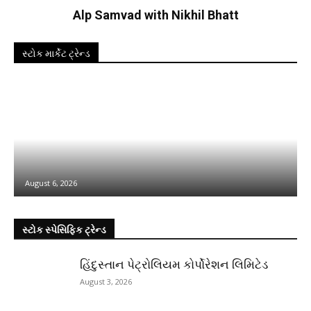
Alp Samvad with Nikhil Bhatt
સ્ટોક માર્કેટ ટ્રેન્ડ
August 6, 2026
સ્ટોક સ્પેસિફિક ટ્રેન્ડ
હિંદુસ્તાન પેટ્રોલિયમ કોર્પોરેશન લિમિટેડ
August 3, 2026