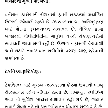
બજારના મુખ્ય પરિબળો :
વર્તમાન કારોબારી સેશનમાં ફાર્મા સેક્ટરમાં મર્યાદિત
ઉછાળો જોવાઈ રહ્યો છે. ઝાયડસના આ અધિગ્રહણ
બાદ શેરમાં હલનચલન યથાવત છે. વૈશ્વિક ફાર્મા
બજારમાં વોલેટિલિટીના માહોલ વચ્ચે રોકાણકારોમાં
સાવચેતી જોવા મળી રહી છે. ઉછાળે નફારૂપી વેચવાલી
અને ઘટાડે તબક્કાવાર ખરીદીનો વલણ ચાલુ રહેવાની
શક્યતા છે.
ટેકનિકલ દૃષ્ટિકોણ :
ટેકનિકલ ચાર્ટ મુજબ ઝાયડસના શેરમાં ઉપરની બાજુ
રેઝિસ્ટન્સ ઝોન નોંધાઈ રહ્યો છે. મજબૂત ક્લોઝિંગ
આવે તો બુલિશ બાયસ યથાવત રહી શકે છે, જ્યારે
સપોર્ટ લેવલ તૂટે તો પસંદગીયુક્ત ધોવાણ સજી શકે છે.