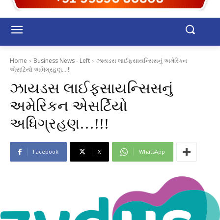
Home
Business News - Left
ઝાયડસ લાઈફસાયન્સિસનું અમેરિકન
એસર્ટિયો અધિગ્રહણ...!!!
ઝાયડસ લાઈફસાયન્સિસનું
અમેરિકન એસર્ટિયો
અધિગ્રહણ…!!!
Facebook
X
WhatsApp