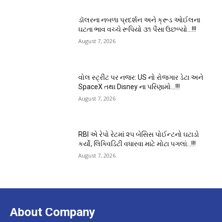
ડૉલરના નબળા પ્રદર્શન અને ક્રૂડ ઓઈલના
ઘટતા ભાવ વચ્ચે રૂપિયો ૩૧ પૈસા ઉછળ્યો…!!!
August 7, 2026
વોલ સ્ટ્રીટ પર નજર: US નો રોજગાર ડેટા અને
SpaceX તથા Disney ના પરિણામો…!!!
August 7, 2026
RBI એ રેપો રેટમાં ૨૫ બેસિસ પોઈન્ટનો ઘટાડો
કર્યો, લિક્વિડિટી વધારવા માટે મોટા પગલાં…!!!
August 7, 2026
About Company