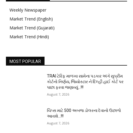
Weekly Newspaper
Market Trend (English)
Market Trend (Gujarati)
Market Trend (Hindi)
MOST POPULAR
TRAI ટેરિફ માળખા સામેના પડકાર અંગે સુપ્રીમ
કોર્ટનો નિર્ણય, જિયોસ્ટાર ને દિલ્હી હાઈ કોર્ટ પર
પાછા ફરવા જણાવ્યું…!!!
August 7, 2026
ચિપ્સ માટે 500 અબજ ડોલરના દેવાનો ઉછાળો
આવશે…!!!
August 7, 2026