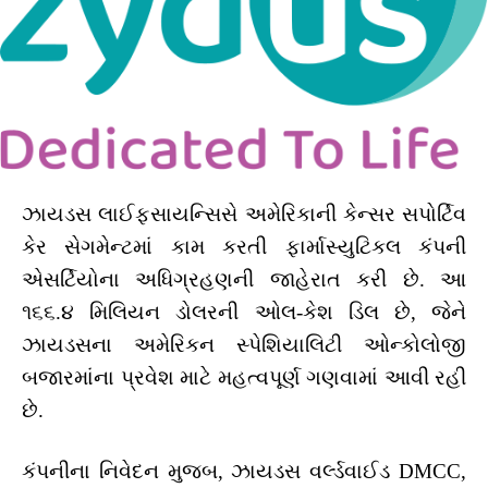
ઝાયડસ લાઈફસાયન્સિસે અમેરિકાની કેન્સર સપોર્ટિવ
કેર સેગમેન્ટમાં કામ કરતી ફાર્માસ્યુટિકલ કંપની
એસર્ટિયોના અધિગ્રહણની જાહેરાત કરી છે. આ
૧૬૬.૪ મિલિયન ડોલરની ઓલ-કેશ ડિલ છે, જેને
ઝાયડસના અમેરિકન સ્પેશિયાલિટી ઓન્કોલોજી
બજારમાંના પ્રવેશ માટે મહત્વપૂર્ણ ગણવામાં આવી રહી
છે.
કંપનીના નિવેદન મુજબ, ઝાયડસ વર્લ્ડવાઈડ DMCC,