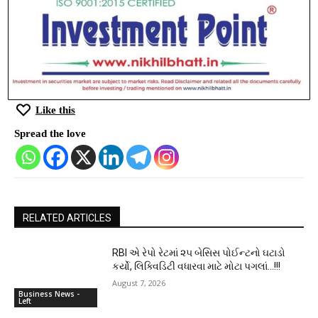
માર્કેટમાં પોતાના પદચિહ્નો મજબૂત કરી રહી છે. સેક્ટર
વિશ્લેષકોનું માનવું છે કે આ અધિગ્રહણથી ઝાયડસને
અમેરિકન ઓન્કોલોજી બજારમાં વધુ સ્પર્ધાત્મક લાભ
મળશે.
Like this
Spread the love
RELATED ARTICLES
RBI એ રેપો રેટમાં ૨૫ બેસિસ પોઈન્ટનો ઘટાડો
કર્યો, લિક્વિડિટી વધારવા માટે મોટા પગલાં…!!!
August 7, 2026
Business News -
Left