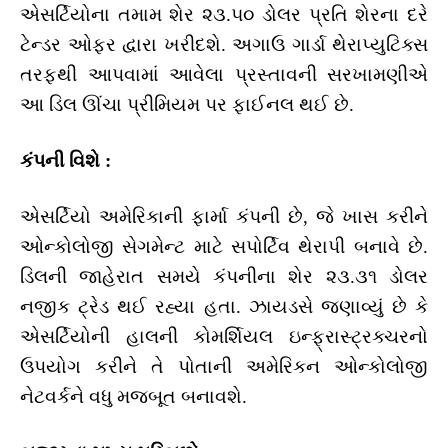
એસર્ટિયોના તમામ શેર ૨૩.૫૦ ડોલર પ્રતિ શેરના દરે
ટેન્ડર ઓફર દ્વારા ખરીદશે. અગાઉ ગાર્ડા થેરાપ્યુટિક્સ
તરફથી આપવામાં આવેલા પ્રસ્તાવની સરખામણીએ
આ ડિલ ઊંચા પ્રીમિયમ પર ફાઈનલ થઈ છે.
કંપની વિશે :
એસર્ટિયો અમેરિકાની ફાર્મા કંપની છે, જે ખાસ કરીને
ઓન્કોલોજી સેગમેન્ટ માટે સપોર્ટિવ થેરાપી બનાવે છે.
ડિલની જાહેરાત સમયે કંપનીના શેર ૨૩.૩૧ ડોલર
નજીક ટ્રેડ થઈ રહ્યા હતા. ઝાયડસે જણાવ્યું છે કે
એસર્ટિયોની હાલની કોમર્શિયલ ઇન્ફ્રાસ્ટ્રક્ચરનો
ઉપયોગ કરીને તે પોતાની અમેરિકન ઓન્કોલોજી
નેટવર્કને વધુ મજબૂત બનાવશે.