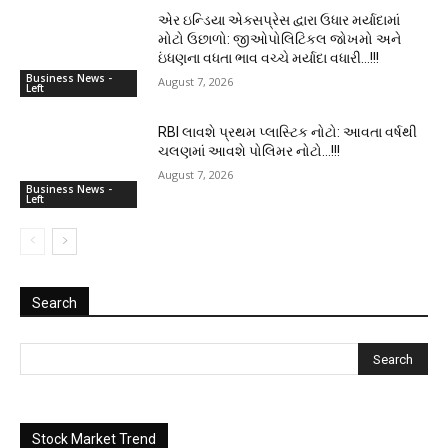
એર ઇન્ડિયા એક્સપ્રેસ દ્વારા ઉધાર મર્યાદામાં
મોટો ઉછાળો: જીઓપોલિટિકલ જોખમો અને
ઇંધણના વધતા ભાવ વચ્ચે મર્યાદા વધારી…!!!
Business News -
August 7, 2026
Left
RBI લાવશે પ્રથમ પ્લાસ્ટિક નોટો: આવતા વર્ષથી
ચલણમાં આવશે પોલિમર નોટો…!!!
August 7, 2026
Business News -
Left
Search
Stock Market Trend