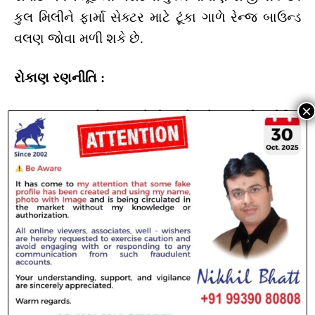
કુલ મિલીને ફાર્મા સેક્ટર માટે ટૂંકા ગાળે રેન્જ બાઉન્ડ
વલણ જોવા મળી શકે છે.
રોકાણ રણનીતિ :
ટૂંકા ગાળાના રોકાણકારોએ સ્ટોપલોસ સાથે ટ્રેડિંગ
કરવી યોગ્ય રહેશે. ઉછાળે નફારૂપી વેચવાલી અને
ઘટાડે તબક્કાવાર ખરીદી – બંને તકરૂપ બની શકે છે.
મધ્યમ ગાળાના દૃષ્ટિકોણથી ફાર્મા સેગમેન્ટના ક્વોલિટી
શેરોમાં પોઝિશન જાળવવી ફાયદાકારક રહેશે.
ભાવિ દિશા :
આગામી દિવસોમાં ઝાયડસ માટે આ ડિલ પોઝિટિવ
ગણાય છે. કંપની છેલ્લા કેટલાક વર્ષોમાં આંતરરાષ્ટ્રીય